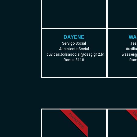
DAYENE
WA
Serviço Social
Tes
Assistente Social
Auxili
duvidas.bolsasocial@cssg.g12.br
wasser@
Ramal 8118
Ram
EN
MARKETING