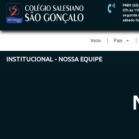
PABX (65)
07h às 11
segunda a
sábado f
Inicio
Pais
INSTITUCIONAL - NOSSA EQUIPE