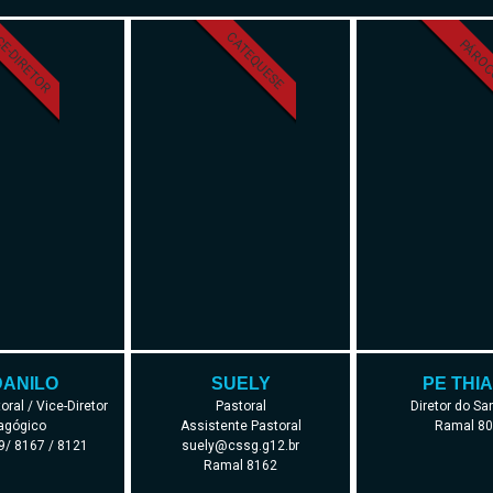
CE-DIRETOR
CATEQUESE
PÁRO
DANILO
SUELY
PE THI
oral / Vice-Diretor
Pastoral
Diretor do Sa
agógico
Assistente Pastoral
Ramal 8
/ 8167 / 8121
suely@cssg.g12.br
Ramal 8162