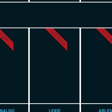
ANOS INICIAIS
4º E 5º 
2ª SÉRIE
INALDO
LEIDE
ARLE