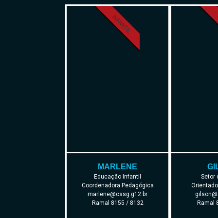
INFANTIL
MARLENE
GI
Educação Infantil
Setor
Coordenadora Pedagógica
Orientado
marlene@cssg.g12.br
gilson@
Ramal 8155 / 8132
Ramal 