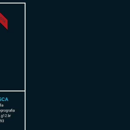
AFIA
SCA
fia
prografia
g12.br
193