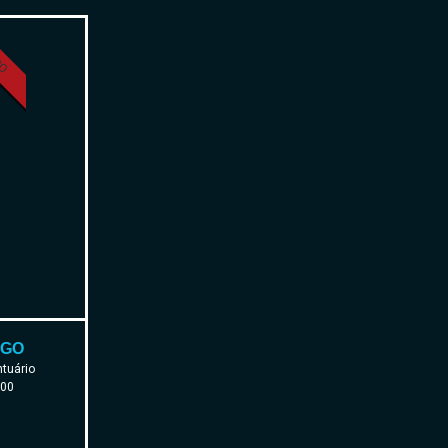
CO
AGO
ntuário
000