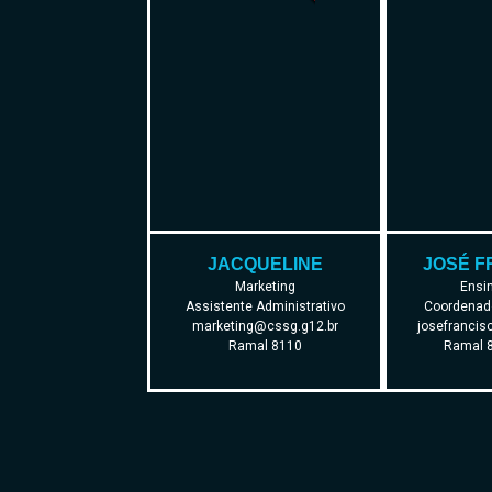
JACQUELINE
JOSÉ F
Marketing
Ensi
Assistente Administrativo
Coordenad
marketing@cssg.g12.br
josefrancis
Ramal 8110
Ramal 8