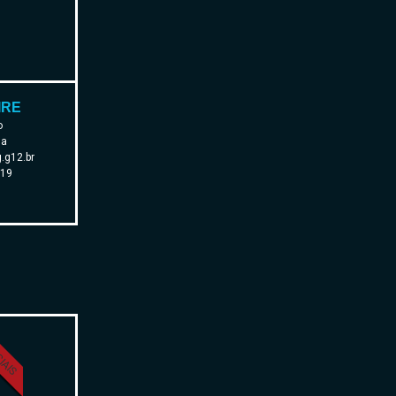
IRE
o
da
.g12.br
119
CIAIS