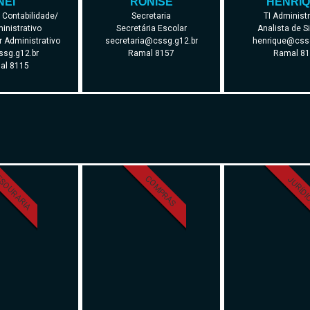
NEI
RONISE
HENRI
/ Contabilidade/
Secretaria
TI Administr
nistrativo
Secretária Escolar
Analista de 
 Administrativo
secretaria@cssg.g12.br
henrique@cssg
sg.g12.br
Ramal 8157
Ramal 8
al 8115
SOURARIA
COMPRAS
JURÍD