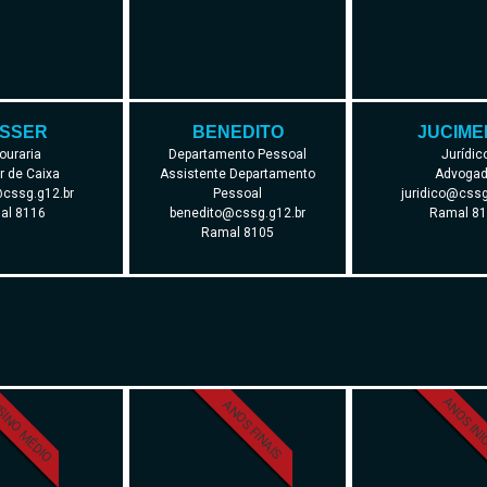
SSER
BENEDITO
JUCIME
ouraria
Departamento Pessoal
Jurídic
ar de Caixa
Assistente Departamento
Advoga
cssg.g12.br
Pessoal
juridico@cssg
al 8116
benedito@cssg.g12.br
Ramal 8
Ramal 8105
SINO MÉDIO
ANOS INI
ANOS FINAIS