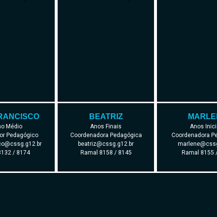
RANCISCO
BEATRIZ
MARLE
no Médio
Anos Finais
Anos Inici
or Pedagógico
Coordenadora Pedagógica
Coordenadora P
co@cssg.g12.br
beatriz@cssg.g12.br
marlene@cssg
132 / 8174
Ramal 8158 / 8145
Ramal 8155 