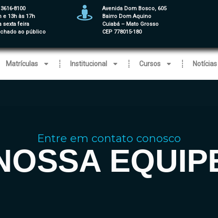
 3616-8100
Avenida Dom Bosco, 605
h e 13h às 17h
Bairro Dom Aquino
 sexta feira
Cuiabá – Mato Grosso
echado ao público
CEP 778015-180
Matrículas
Institucional
Cursos
Notícias
Entre em contato conosco
NOSSA EQUIP