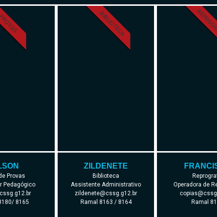
REPROGR
BIBLIOTECA
PROVAS
LSON
ZILDENETE
FRANCI
 de Provas
Biblioteca
Reprogra
r Pedagógico
Assistente Administrativo
Operadora de Re
cssg.g12.br
zildenete@cssg.g12.br
copias@cssg.
8180/ 8165
Ramal 8163 / 8164
Ramal 8