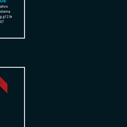
QUE
ativo
Sistema
.g12.br
107
ICO