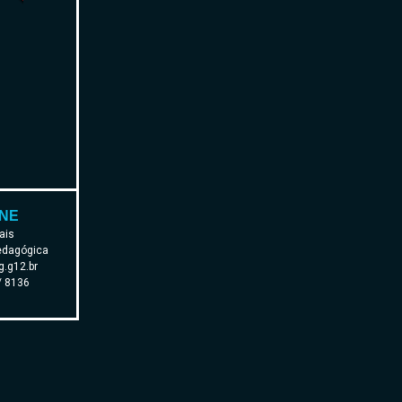
NE
ais
edagógica
.g12.br
/ 8136