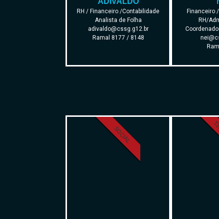
ADIVALDO
RH / Financeiro /Contabilidade
Financeiro 
Analista de Folha
RH/Admi
adivaldo@cssg.g12.br
Coordenador
Ramal 8177 / 8148
nei@cs
Ram
TE
SOCIAL